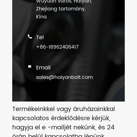
Wuyuan város, Haiyan,
Zhejiang tartomány,
Kína
Tel

+86-18962406417
Email

sales@haiyanbolt.com
Termékeinkkel vagy áruházainkkal
kapcsolatos érdeklődésre kérjük,
hagyja el e -mailjét nekünk, és 24
órán belül kapcsolatba lépünk.