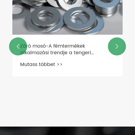
Záró mosó-A fémtermékek


alkalmazási trendje a tengeri
gépekben
Mutass többet >>