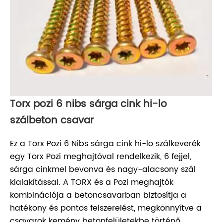
Torx pozi 6 nibs sárga cink hi-lo
szálbeton csavar
Ez a Torx Pozi 6 Nibs sárga cink hi-lo szálkeverék
egy Torx Pozi meghajtóval rendelkezik, 6 fejjel,
sárga cinkmel bevonva és nagy-alacsony szál
kialakítással. A TORX és a Pozi meghajtók
kombinációja a betoncsavarban biztosítja a
hatékony és pontos felszerelést, megkönnyítve a
csavarok kemény betonfelületekbe történő