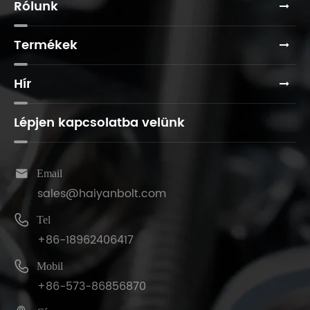
Rólunk
Termékek
Hír
Lépjen kapcsolatba velünk

Email
sales@haiyanbolt.com

Tel
+86-18962406417

Mobil
+86-573-86856870