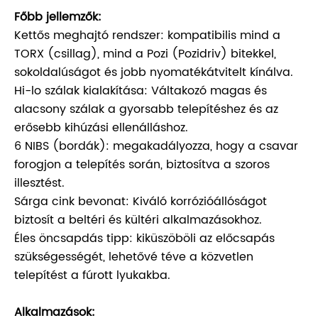
Főbb jellemzők:
Kettős meghajtó rendszer: kompatibilis mind a
TORX (csillag), mind a Pozi (Pozidriv) bitekkel,
sokoldalúságot és jobb nyomatékátvitelt kínálva.
Hi-lo szálak kialakítása: Váltakozó magas és
alacsony szálak a gyorsabb telepítéshez és az
erősebb kihúzási ellenálláshoz.
6 NIBS (bordák): megakadályozza, hogy a csavar
forogjon a telepítés során, biztosítva a szoros
illesztést.
Sárga cink bevonat: Kiváló korrózióállóságot
biztosít a beltéri és kültéri alkalmazásokhoz.
Éles öncsapdás tipp: kiküszöböli az előcsapás
szükségességét, lehetővé téve a közvetlen
telepítést a fúrott lyukakba.
Alkalmazások: