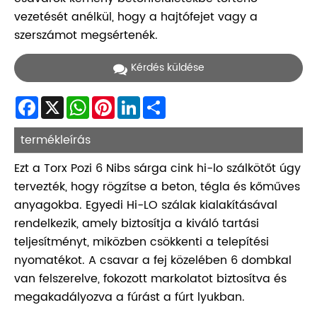
vezetését anélkül, hogy a hajtófejet vagy a
szerszámot megsértenék.
Kérdés küldése
Facebook
X
WhatsApp
Pinterest
LinkedIn
Share
termékleírás
Ezt a Torx Pozi 6 Nibs sárga cink hi-lo szálkötőt úgy
tervezték, hogy rögzítse a beton, tégla és kőműves
anyagokba. Egyedi Hi-LO szálak kialakításával
rendelkezik, amely biztosítja a kiváló tartási
teljesítményt, miközben csökkenti a telepítési
nyomatékot. A csavar a fej közelében 6 dombkal
van felszerelve, fokozott markolatot biztosítva és
megakadályozva a fúrást a fúrt lyukban.