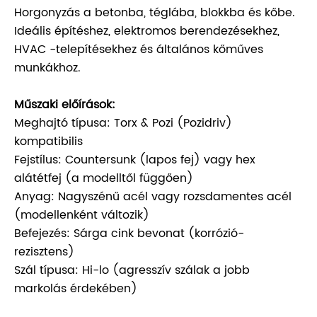
Horgonyzás a betonba, téglába, blokkba és kőbe.
Ideális építéshez, elektromos berendezésekhez,
HVAC -telepítésekhez és általános kőműves
munkákhoz.
Műszaki előírások:
Meghajtó típusa: Torx & Pozi (Pozidriv)
kompatibilis
Fejstílus: Countersunk (lapos fej) vagy hex
alátétfej (a modelltől függően)
Anyag: Nagyszénű acél vagy rozsdamentes acél
(modellenként változik)
Befejezés: Sárga cink bevonat (korrózió-
rezisztens)
Szál típusa: Hi-lo (agresszív szálak a jobb
markolás érdekében)